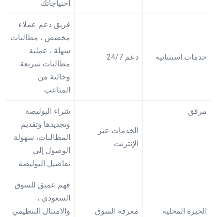
احتياجاتك
فريق دعم عملاء
مخصص ، مطالبات
سهلة ، عملية
خدمات استثنائية
دعم 24/7
مطالبات سريعة
وخالية من
المتاعب
مرفق
شراء البوليصة
وتجديدها وتقديم
الخدمات عبر
المطالبات، سهولة
الإنترنت
الوصول إلى
تفاصيل البوليصة
فهم عميق للسوق
السعودي ،
الخبرة المحلية
معرفة السوق
والامتثال التنظيمي